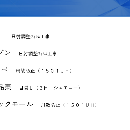
ラ
日射調整ﾌｨﾙﾑ工事
ブン
日射調整ﾌｨﾙﾑ工事
ノベ
飛散防止（１５０１ＵＨ）
品東
目隠し（３Ｍ シャモニー）
ックモール
飛散防止（１５０１ＵＨ）